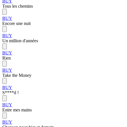
BUY
Tous les chemins
BUY
Encore une nuit
BUY
Un million d'années
BUY
Rien
BUY
Take the Money
BUY
S****d !
BUY
Entre mes mains
BUY