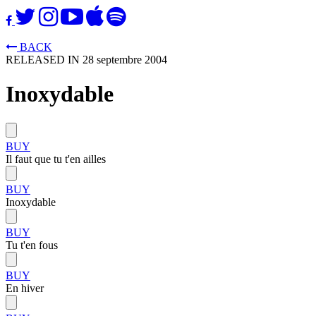
BACK
RELEASED IN 28 septembre 2004
Inoxydable
BUY
Il faut que tu t'en ailles
BUY
Inoxydable
BUY
Tu t'en fous
BUY
En hiver